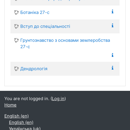
Ботаніка 27-с
Вступ до спеціальності
Грунтознавство з основами землеробства
27-с
Дендрологія
You are not logged in. (
Log in
)
Home
English ‎(en)‎
English ‎(en)‎
Українська ‎(uk)‎