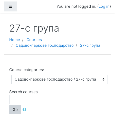
Skip to main content
Side panel
You are not logged in. (
Log in
)
27-с група
Home
Courses
Садово-паркове господарство
27-с група
Course categories:
Search courses
Go