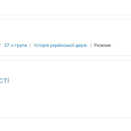
27-с група
Історія української держ.
Резюме
сті