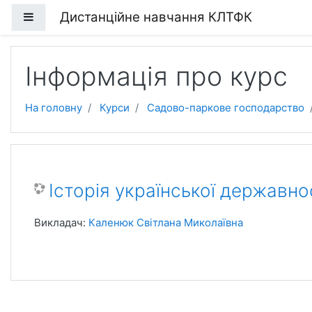
Перейти до головного вмісту
Дистанційне навчання КЛТФК
Бокова панель
Інформація про курс
На головну
Курси
Садово-паркове господарство
Історія української державно
Викладач:
Каленюк Світлана Миколаївна