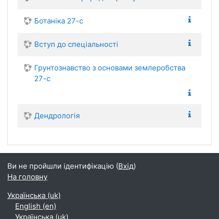
Ботаніка 27-с
Вступ до спеціальності
Грунтознавство з основами землеробства
27-с
Дендрологія
Ви не пройшли ідентифікацію (
Вхід
)
На головну
Українська ‎(uk)‎
English ‎(en)‎
Українська ‎(uk)‎