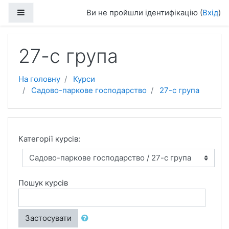
Перейти до головного вмісту
Бокова панель
Ви не пройшли ідентифікацію (
Вхід
)
27-с група
На головну
Курси
Садово-паркове господарство
27-с група
Категорії курсів:
Пошук курсів
Застосувати