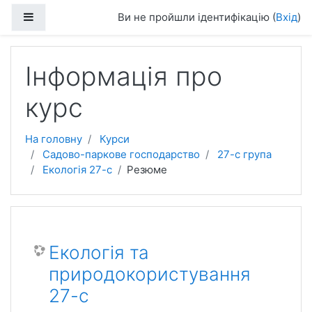
Перейти до головного вмісту
Бокова панель
Ви не пройшли ідентифікацію (
Вхід
)
Інформація про
курс
На головну
Курси
Садово-паркове господарство
27-с група
Екологія 27-с
Резюме
Екологія та
природокористування
27-с