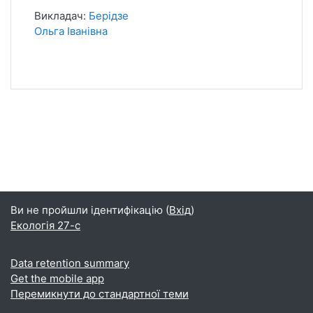
Викладач:
Берідзе
Ольга Іванівна
Ви не пройшли ідентифікацію (
Вхід
)
Екологія 27-с
Data retention summary
Get the mobile app
Перемикнути до стандартної теми