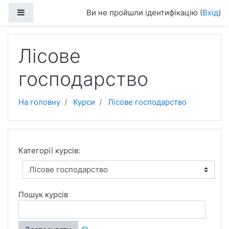
Перейти до головного вмісту
Бокова панель
Ви не пройшли ідентифікацію (
Вхід
)
Лісове
господарство
На головну
Курси
Лісове господарство
Категорії курсів:
Пошук курсів