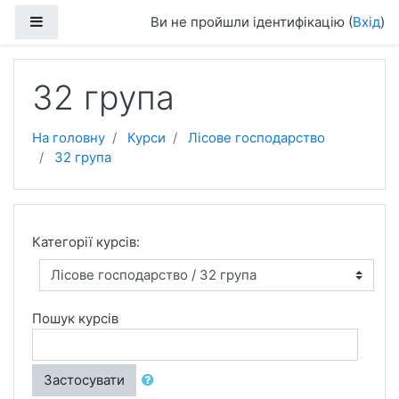
Перейти до головного вмісту
Бокова панель
Ви не пройшли ідентифікацію (
Вхід
)
32 група
На головну
Курси
Лісове господарство
32 група
Категорії курсів:
Пошук курсів
Застосувати