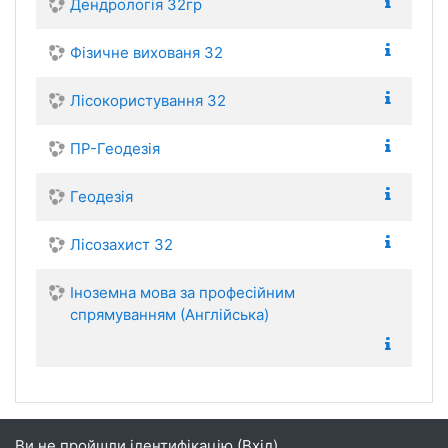
Дендрологія 32гр
Фізичне вихованя 32
Лісокористування 32
ПР-Геодезія
Геодезія
Лісозахист 32
Іноземна мова за професійним
спрямуванням (Англійська)
Ви не пройшли ідентифікацію (
Вхід
)