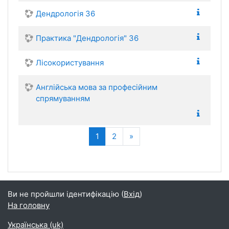
Дендрологія 36
Практика "Дендрологія" 36
Лісокористування
Англійська мова за професійним
спрямуванням
(current)
Далі
1
2
»
Ви не пройшли ідентифікацію (
Вхід
)
На головну
Українська ‎(uk)‎