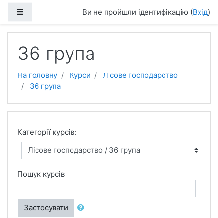
Перейти до головного вмісту
Бокова панель
Ви не пройшли ідентифікацію (
Вхід
)
36 група
На головну
Курси
Лісове господарство
36 група
Категорії курсів:
Пошук курсів
Застосувати