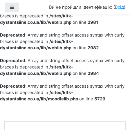
Ви не пройшли ідентифікацію (
Вхід
)
Бокова панель
Deprecated
: Array and string offset access syntax with curly
braces is deprecated in
/sites/kltk-
dystantsiine.co.ua/lib/weblib.php
on line
2981
Deprecated
: Array and string offset access syntax with curly
braces is deprecated in
/sites/kltk-
dystantsiine.co.ua/lib/weblib.php
on line
2982
Deprecated
: Array and string offset access syntax with curly
braces is deprecated in
/sites/kltk-
dystantsiine.co.ua/lib/weblib.php
on line
2984
Deprecated
: Array and string offset access syntax with curly
braces is deprecated in
/sites/kltk-
dystantsiine.co.ua/lib/moodlelib.php
on line
5726
Перейти до головного вмісту