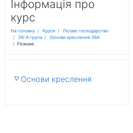
Інформація про
курс
На головну
Курси
Лісове господарство
36-А група
Основи креслення 36А
Резюме
Основи креслення