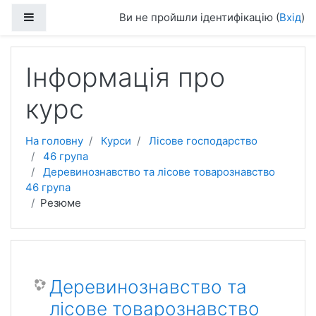
Перейти до головного вмісту
Бокова панель
Ви не пройшли ідентифікацію (
Вхід
)
Інформація про
курс
На головну
Курси
Лісове господарство
46 група
Деревинознавство та лісове товарознавство
46 група
Резюме
Деревинознавство та
лісове товарознавство