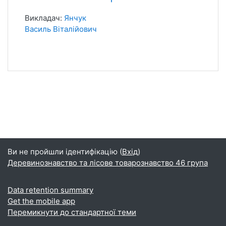
Викладач:
Янчук
Василь Віталійович
Ви не пройшли ідентифікацію (
Вхід
)
Деревинознавство та лісове товарознавство 46 група
Data retention summary
Get the mobile app
Перемикнути до стандартної теми