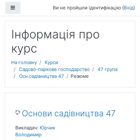
Перейти до головного вмісту
Бокова панель
Ви не пройшли ідентифікацію (
Вхід
)
Інформація про
курс
На головну
Курси
Садово-паркове господарство
47 група
Осн.садівництва 47
Резюме
Основи садівництва 47
Викладач:
Юрчик
Володимир