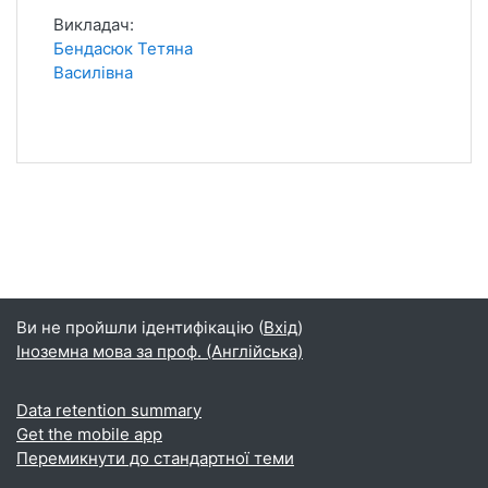
Викладач:
Бендасюк Тетяна
Василівна
Ви не пройшли ідентифікацію (
Вхід
)
Іноземна мова за проф. (Англійська)
Data retention summary
Get the mobile app
Перемикнути до стандартної теми