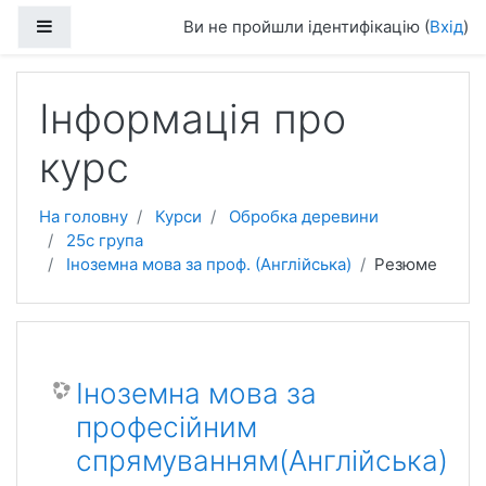
Перейти до головного вмісту
Бокова панель
Ви не пройшли ідентифікацію (
Вхід
)
Інформація про
курс
На головну
Курси
Обробка деревини
25с група
Іноземна мова за проф. (Англійська)
Резюме
Іноземна мова за
професійним
спрямуванням(Англійська)