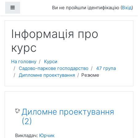
Перейти до головного вмісту
Бокова панель
Ви не пройшли ідентифікацію (
Вхід
)
Інформація про
курс
На головну
Курси
Садово-паркове господарство
47 група
Дипломне проектування
Резюме
Диломне проектування
(2)
Викладач:
Юрчик