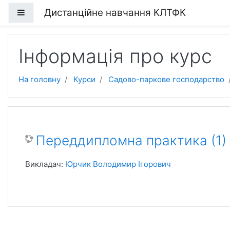
Перейти до головного вмісту
Дистанційне навчання КЛТФК
Бокова панель
Інформація про курс
На головну
Курси
Садово-паркове господарство
Переддипломна практика (1)
Викладач:
Юрчик Володимир Ігорович