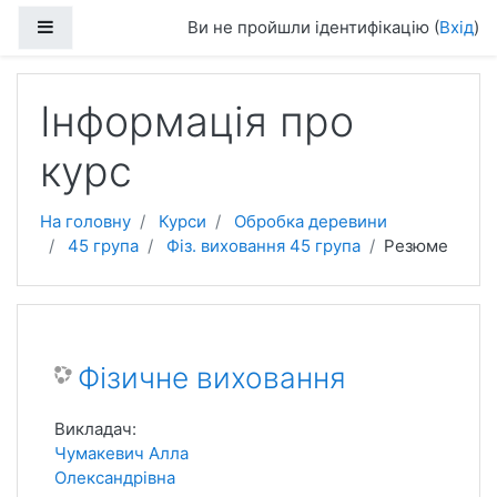
Перейти до головного вмісту
Бокова панель
Ви не пройшли ідентифікацію (
Вхід
)
Інформація про
курс
На головну
Курси
Обробка деревини
45 група
Фіз. виховання 45 група
Резюме
Фізичне виховання
Викладач:
Чумакевич Алла
Олександрівна