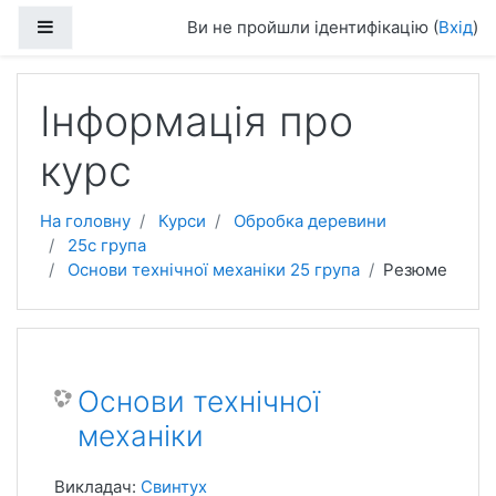
Перейти до головного вмісту
Бокова панель
Ви не пройшли ідентифікацію (
Вхід
)
Інформація про
курс
На головну
Курси
Обробка деревини
25с група
Основи технічної механіки 25 група
Резюме
Основи технічної
механіки
Викладач:
Свинтух