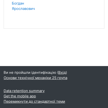
Богдан
Ярославович
Ви не пройшли ідентифікацію (
Вхід
)
Основи технічної механіки 25 група
Data retention summary
Get the mobile app
Перемикнути до стандартної теми