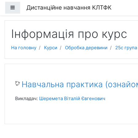
Перейти до головного вмісту
Дистанційне навчання КЛТФК
Бокова панель
Інформація про курс
На головну
Курси
Обробка деревини
25с група
Навчальна практика (ознайо
Викладач:
Шеремета Віталій Євгенович