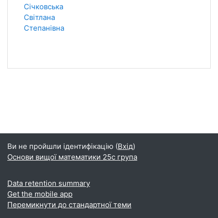
Січковська
Світлана
Степанівна
Ви не пройшли ідентифікацію (
Вхід
)
Основи вищої математики 25с група
Data retention summary
Get the mobile app
Перемикнути до стандартної теми