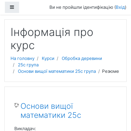
Перейти до головного вмісту
Бокова панель
Ви не пройшли ідентифікацію (
Вхід
)
Інформація про
курс
На головну
Курси
Обробка деревини
25с група
Основи вищої математики 25с група
Резюме
Основи вищої
математики 25с
Викладач: