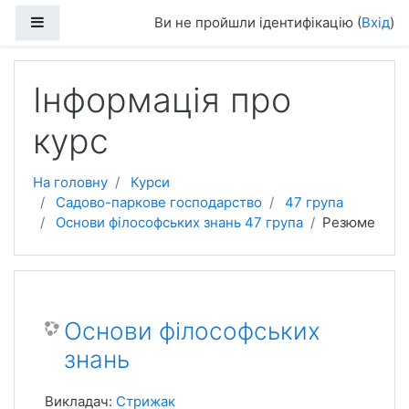
Перейти до головного вмісту
Бокова панель
Ви не пройшли ідентифікацію (
Вхід
)
Інформація про
курс
На головну
Курси
Садово-паркове господарство
47 група
Основи філософських знань 47 група
Резюме
Основи філософських
знань
Викладач:
Стрижак