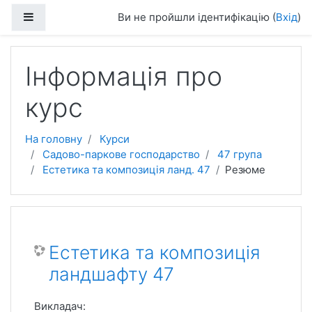
Перейти до головного вмісту
Бокова панель
Ви не пройшли ідентифікацію (
Вхід
)
Інформація про
курс
На головну
Курси
Садово-паркове господарство
47 група
Естетика та композиція ланд. 47
Резюме
Естетика та композиція
ландшафту 47
Викладач: