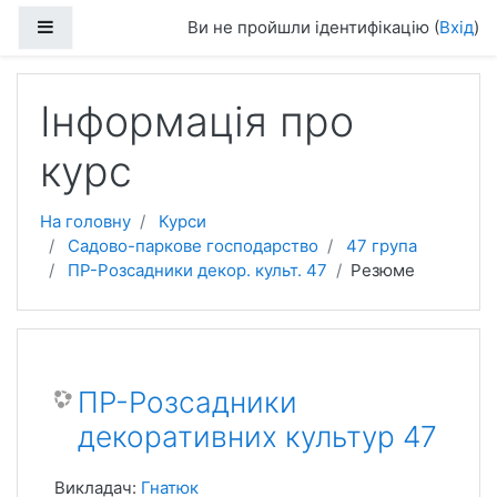
Перейти до головного вмісту
Бокова панель
Ви не пройшли ідентифікацію (
Вхід
)
Інформація про
курс
На головну
Курси
Садово-паркове господарство
47 група
ПР-Розсадники декор. культ. 47
Резюме
ПР-Розсадники
декоративних культур 47
Викладач:
Гнатюк