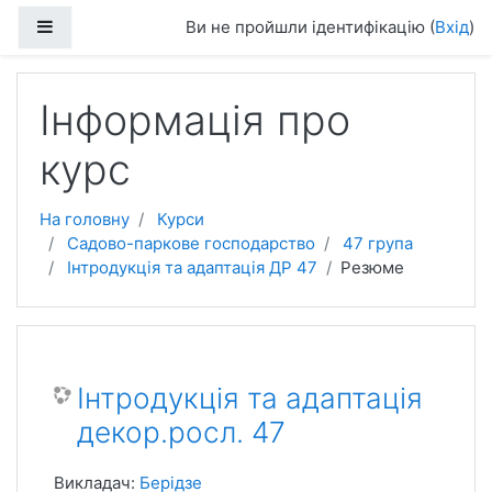
Перейти до головного вмісту
Бокова панель
Ви не пройшли ідентифікацію (
Вхід
)
Інформація про
курс
На головну
Курси
Садово-паркове господарство
47 група
Інтродукція та адаптація ДР 47
Резюме
Інтродукція та адаптація
декор.росл. 47
Викладач:
Берідзе