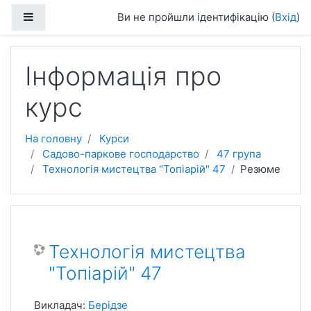
Перейти до головного вмісту
Бокова панель
Ви не пройшли ідентифікацію (
Вхід
)
Інформація про
курс
На головну
Курси
Садово-паркове господарство
47 група
Технологія мистецтва "Топіарій" 47
Резюме
Технологія мистецтва
"Топіарій" 47
Викладач:
Берідзе