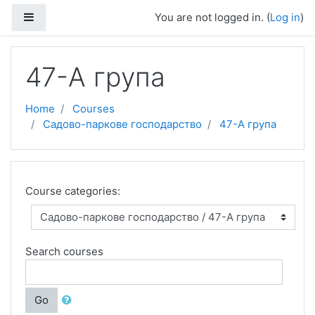
Skip to main content
Side panel
You are not logged in. (
Log in
)
47-А група
Home
Courses
Садово-паркове господарство
47-А група
Course categories:
Search courses
Go